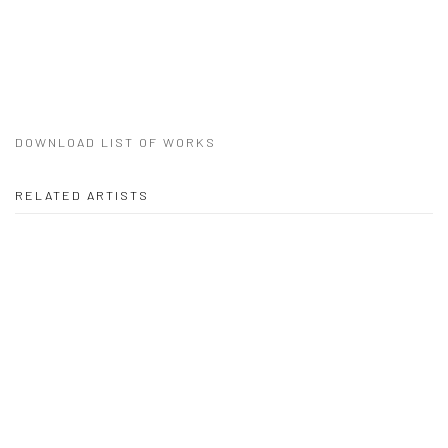
CLAIRE ROSEN
,
PARAKEET NO. 7078
,
2017
DOWNLOAD LIST OF WORKS
MARGEAUX WALTER
,
SOME ASSEMBLY REQUIRED
,
2018
RELATED ARTISTS
DEBORAH BAY
BRENDA BIONDO