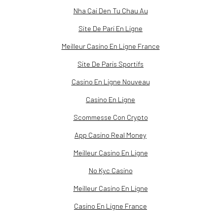
Nha Cai Den Tu Chau Au
Site De Pari En Ligne
Meilleur Casino En Ligne France
Site De Paris Sportifs
Casino En Ligne Nouveau
Casino En Ligne
Scommesse Con Crypto
App Casino Real Money
Meilleur Casino En Ligne
No Kyc Casino
Meilleur Casino En Ligne
Casino En Ligne France