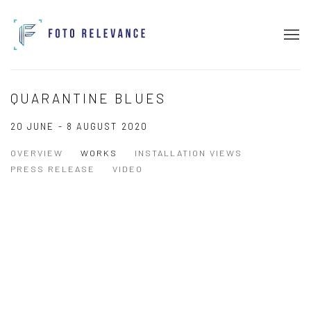
QUARANTINE BLUES
20 JUNE - 8 AUGUST 2020
OVERVIEW
WORKS
INSTALLATION VIEWS
PRESS RELEASE
VIDEO
DEBORAH BAY
,
MONDRIAN DIALECTIC
,
2017