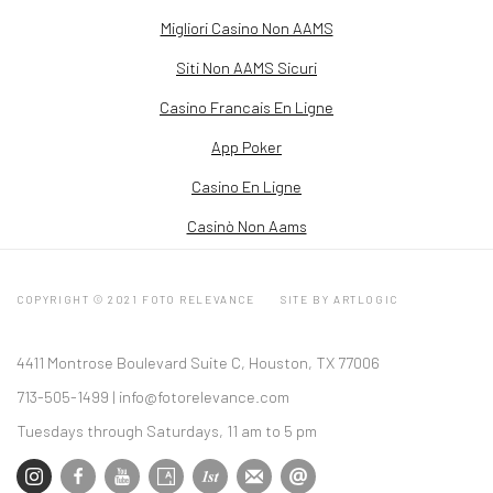
Migliori Casino Non AAMS
Siti Non AAMS Sicuri
Casino Francais En Ligne
App Poker
Casino En Ligne
Casinò Non Aams
COPYRIGHT © 2021 FOTO RELEVANCE
SITE BY ARTLOGIC
4411 Montrose Boulevard Suite C, Houston, TX 77006
713-505-1499 |
info@fotorelevance.com
Tuesdays through Saturdays, 11 am to 5 pm