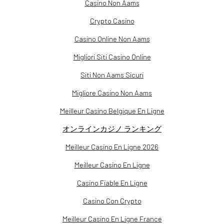
Casino Non Aams
Crypto Casino
Casino Online Non Aams
Migliori Siti Casino Online
Siti Non Aams Sicuri
Migliore Casino Non Aams
Meilleur Casino Belgique En Ligne
オンラインカジノ ランキング
Meilleur Casino En Ligne 2026
Meilleur Casino En Ligne
Casino Fiable En Ligne
Casino Con Crypto
Meilleur Casino En Ligne France