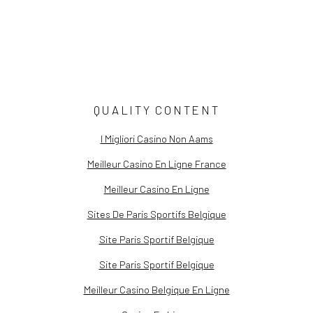
brings to mind an assembly of flowers, bowls, bottles, and other objects,
natural or man-made, arranged on some type of table surface. What
constitutes a “still life” is broad and flexible with no defined rules. We think
we will know it when we see it, to paraphrase an expression. With that in
mind, a more serious still life work goes beyond a random assemblage of
objects. It is a directed purposeful creation that conveys messages
through a selection of...
QUALITY CONTENT
READ MORE
I Migliori Casino Non Aams
Meilleur Casino En Ligne France
Meilleur Casino En Ligne
Sites De Paris Sportifs Belgique
Site Paris Sportif Belgique
Site Paris Sportif Belgique
Meilleur Casino Belgique En Ligne