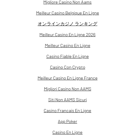
Migliore Casino Non Aams
Meilleur Casino Belgique En Ligne
オンラインカジノ ランキング
Meilleur Casino En Ligne 2026
Meilleur Casino En Ligne
Casino Fiable En Ligne
Casino Con Crypto
Meilleur Casino En Ligne France
Migliori Casino Non AAMS
Siti Non AAMS Sicuri
Casino Francais En Ligne
App Poker
Casino En Ligne