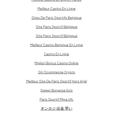
Meilleur Casino En Ligne
Sites De Paris Sportifs Belgique
Site Paris Sportif Belgique
Site Paris Sportif Belgique
Meilleur Casino Belgique En Ligne
Casino En Ligne
Migliori Bonus Casino Online
Siti Scommesse Crypto
Meilleur Site De Paris Sportif Hors Arjel
Sweet Bonanza Avis
Paris Sportif Mma Ufc
オンカジ 出金 早い