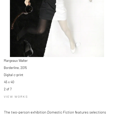
Margeaux Walter
Borderline
,
2015
Digital c-print
45 x 40
2 of 7
VIEW WORKS
The two-person exhibition
Domestic Fiction
features selections