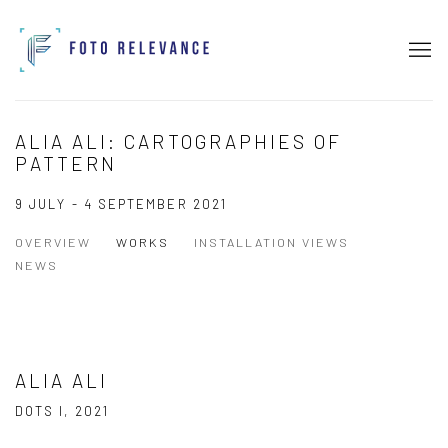
ALIA ALI: CARTOGRAPHIES OF
PATTERN
9 JULY - 4 SEPTEMBER 2021
OVERVIEW
WORKS
INSTALLATION VIEWS
NEWS
ALIA ALI
DOTS I
,
2021