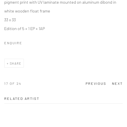
pigment print with UV laminate mounted on aluminum dibond in
white wooden float frame
33 x 33
Edition of 5 + 1 EP + 1AP
ENQUIRE
SHARE
17
OF 24
PREVIOUS
NEXT
RELATED ARTIST