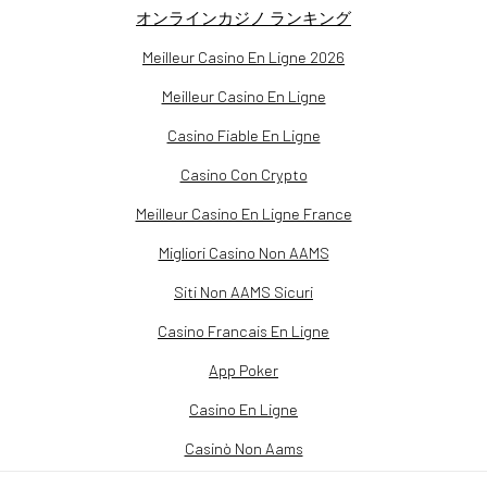
オンラインカジノ ランキング
Meilleur Casino En Ligne 2026
Meilleur Casino En Ligne
Casino Fiable En Ligne
Casino Con Crypto
Meilleur Casino En Ligne France
Migliori Casino Non AAMS
Siti Non AAMS Sicuri
Casino Francais En Ligne
App Poker
Casino En Ligne
Casinò Non Aams