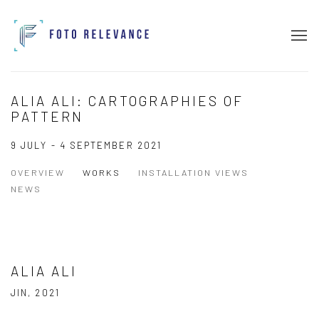
ALIA ALI: CARTOGRAPHIES OF
PATTERN
9 JULY - 4 SEPTEMBER 2021
OVERVIEW
WORKS
INSTALLATION VIEWS
NEWS
ALIA ALI
JIN
,
2021