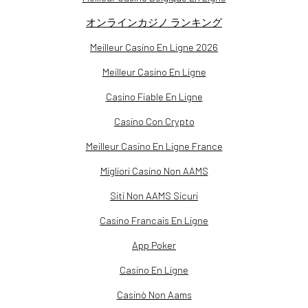
オンラインカジノ ランキング
Meilleur Casino En Ligne 2026
Meilleur Casino En Ligne
Casino Fiable En Ligne
Casino Con Crypto
Meilleur Casino En Ligne France
Migliori Casino Non AAMS
Siti Non AAMS Sicuri
Casino Francais En Ligne
App Poker
Casino En Ligne
Casinò Non Aams