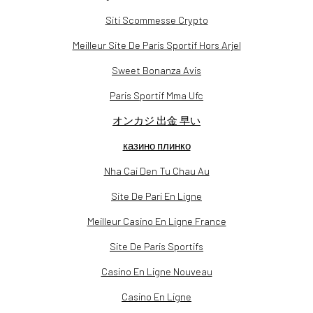
Siti Scommesse Crypto
Meilleur Site De Paris Sportif Hors Arjel
Sweet Bonanza Avis
Paris Sportif Mma Ufc
オンカジ 出金 早い
казино плинко
Nha Cai Den Tu Chau Au
Site De Pari En Ligne
Meilleur Casino En Ligne France
Site De Paris Sportifs
Casino En Ligne Nouveau
Casino En Ligne