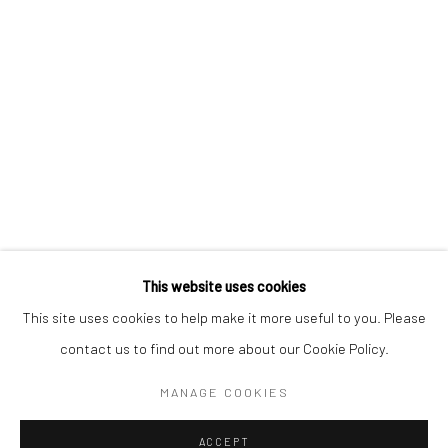
Casino Francais En Ligne
App Poker
Casino En Ligne
Casinò Non Aams
Manage cookies
COPYRIGHT © 2021 FOTO RELEVANCE
SITE BY ARTLOGIC
This website uses cookies
4411 Montrose Boulevard Suite C, Houston, TX 77006
This site uses cookies to help make it more useful to you. Please
713-505-1499 |
info@fotorelevance.com
contact us to find out more about our Cookie Policy.
Tuesdays through Saturdays, 11 am to 5 pm
MANAGE COOKIES
Instagram
ACCEPT