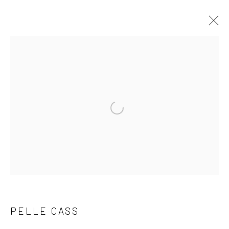
PELLE CASS
BIOGRAPHY
SELECTED WORKS
EXHIBITIONS
NEWS
QUALITY CONTENT
I Migliori Casino Non Aams
Meilleur Casino En Ligne France
Meilleur Casino En Ligne
PELLE CASS
Sites De Paris Sportifs Belgique