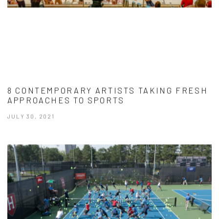
8 CONTEMPORARY ARTISTS TAKING FRESH
APPROACHES TO SPORTS
JULY 30, 2021