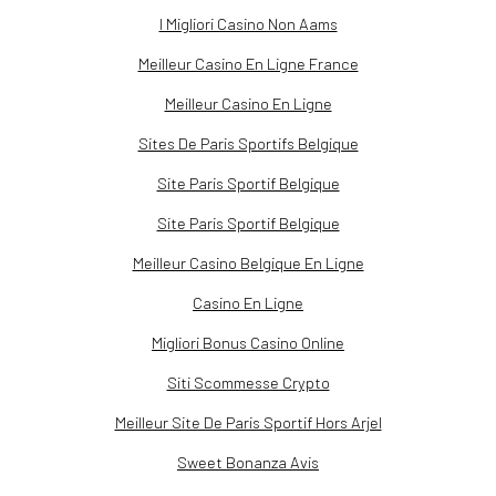
I Migliori Casino Non Aams
Meilleur Casino En Ligne France
Meilleur Casino En Ligne
Sites De Paris Sportifs Belgique
Site Paris Sportif Belgique
Site Paris Sportif Belgique
Meilleur Casino Belgique En Ligne
Casino En Ligne
Migliori Bonus Casino Online
Siti Scommesse Crypto
Meilleur Site De Paris Sportif Hors Arjel
Sweet Bonanza Avis