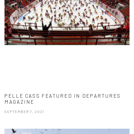
PELLE CASS FEATURED IN DEPARTURES
MAGAZINE
SEPTEMBER 7, 2021