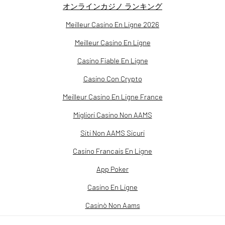
オンラインカジノ ランキング
Meilleur Casino En Ligne 2026
Meilleur Casino En Ligne
Casino Fiable En Ligne
Casino Con Crypto
Meilleur Casino En Ligne France
Migliori Casino Non AAMS
Siti Non AAMS Sicuri
Casino Francais En Ligne
App Poker
Casino En Ligne
Casinò Non Aams