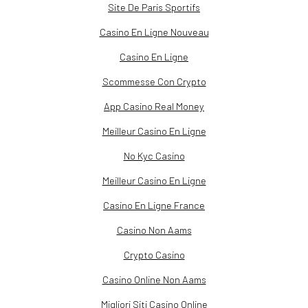
Site De Paris Sportifs
Casino En Ligne Nouveau
Casino En Ligne
Scommesse Con Crypto
App Casino Real Money
Meilleur Casino En Ligne
No Kyc Casino
Meilleur Casino En Ligne
Casino En Ligne France
Casino Non Aams
Crypto Casino
Casino Online Non Aams
Migliori Siti Casino Online