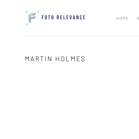
HOME
MARTIN HOLMES