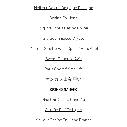
Meilleur Casino Belgique En Ligne
Casino En Ligne
Migliori Bonus Casino Online
Siti Scommesse Crypto
Meilleur Site De Paris Sportif Hors Arjel
Sweet Bonanza Avis
Paris Sportif Mma Ufc
オンカジ 出金 早い
казино плинко
Nha Cai Den Tu Chau Au
Site De Pari En Ligne
Meilleur Casino En Ligne France