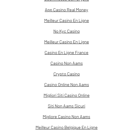
App Casino Real Money
Meilleur Casino En Ligne
No Kyc Casino
Meilleur Casino En Ligne
Casino En Ligne France
Casino Non Aams
Crypto Casino
Casino Online Non Aams
Migliori Siti Casino Online
Siti Non Aams Sicuri
Migliore Casino Non Aams
Meilleur Casino Belgique En Ligne