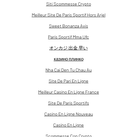
Siti Scommesse Crypto
Meilleur Site De Paris Sportif Hors Arjel
Sweet Bonanza Avis
Paris Sportif Mma Ufc
オンカジ 出金 早い
казино плинко
Nha Cai Den Tu Chau Au
Site De Pari En Ligne
Meilleur Casino En Ligne France
Site De Paris Sportifs
Casino En Ligne Nouveau
Casino En Ligne
Scommesse Con Crypto