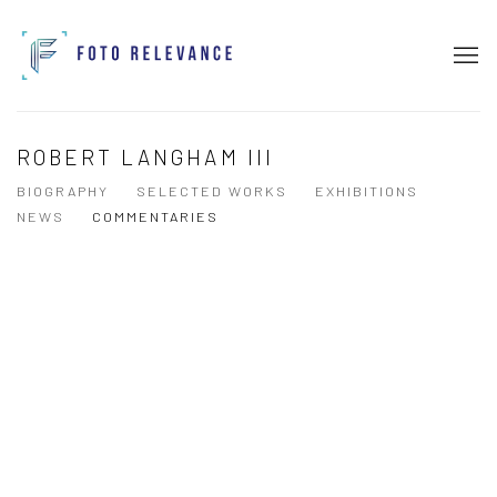
ROBERT LANGHAM III
BIOGRAPHY
SELECTED WORKS
EXHIBITIONS
NEWS
COMMENTARIES