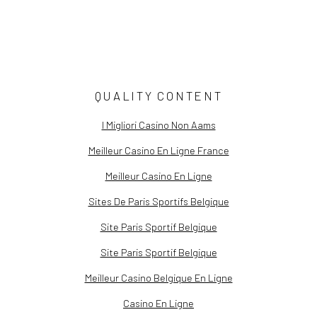
STILL LIFE STORIES: FABLED FLORA
QUALITY CONTENT
FEBRUARY 4, 2021
I Migliori Casino Non Aams
Meilleur Casino En Ligne France
Meilleur Casino En Ligne
Sites De Paris Sportifs Belgique
Site Paris Sportif Belgique
Site Paris Sportif Belgique
Meilleur Casino Belgique En Ligne
Casino En Ligne