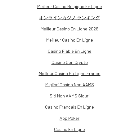
Meilleur Casino Belgique En Ligne
オンラインカジノ ランキング
Meilleur Casino En Ligne 2026
Meilleur Casino En Ligne
Casino Fiable En Ligne
Casino Con Crypto
Meilleur Casino En Ligne France
Migliori Casino Non AAMS
Siti Non AAMS Sicuri
Casino Francais En Ligne
App Poker
Casino En Ligne