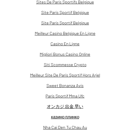
Sites De Paris Sportifs Belgique
Site Paris Sportif Belgique
Site Paris Sportif Belgique
Meilleur Casino Belgique En Ligne
Casino En Ligne
Migliori Bonus Casino Online
Siti Scommesse Crypto
Meilleur Site De Paris Sportif Hors Arjel
Sweet Bonanza Avis
Paris Sportif Mma Ufc
オンカジ 出金 早い
казино плинко
Nha Cai Den Tu Chau Au