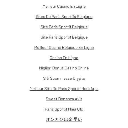
Meilleur Casino En Ligne
Sites De Paris Sportifs Belgique
Site Paris Sportif Belgique
Site Paris Sportif Belgique
Meilleur Casino Belgique En Ligne
Casino En Ligne
Migliori Bonus Casino Online
Siti Scommesse Crypto
Meilleur Site De Paris Sportif Hors Arjel
Sweet Bonanza Avis
Paris Sportif Mma Ufc
オンカジ 出金 早い