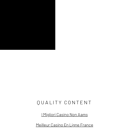
QUALITY CONTENT
I Migliori Casino Non Aams
Meilleur Casino En Ligne France