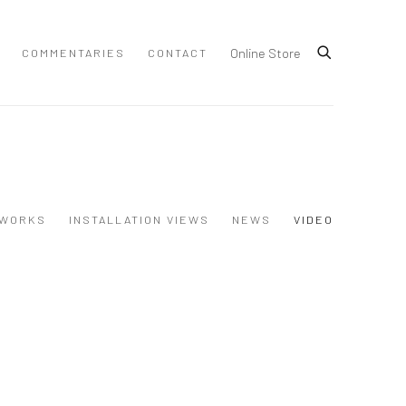
Online Store
COMMENTARIES
CONTACT
WORKS
INSTALLATION VIEWS
NEWS
VIDEO