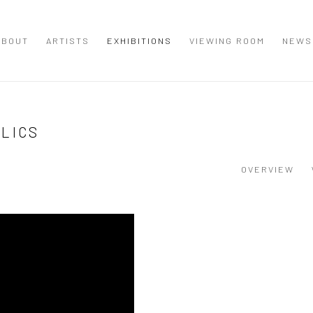
ABOUT
ARTISTS
EXHIBITIONS
VIEWING ROOM
NEWS
ELICS
OVERVIEW