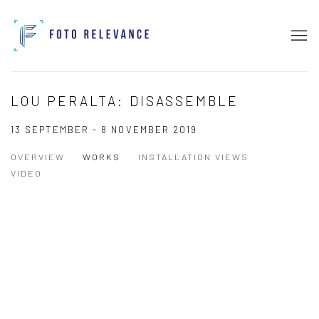
LOU PERALTA: DISASSEMBLE
13 SEPTEMBER - 8 NOVEMBER 2019
OVERVIEW
WORKS
INSTALLATION VIEWS
VIDEO
LOU PERALTA
,
DISASSEMBLE #19
,
2018