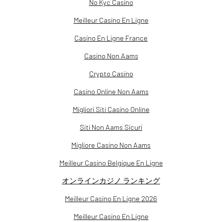
No Kyc Casino
Meilleur Casino En Ligne
Casino En Ligne France
Casino Non Aams
Crypto Casino
Casino Online Non Aams
Migliori Siti Casino Online
Siti Non Aams Sicuri
Migliore Casino Non Aams
Meilleur Casino Belgique En Ligne
オンラインカジノ ランキング
Meilleur Casino En Ligne 2026
Meilleur Casino En Ligne