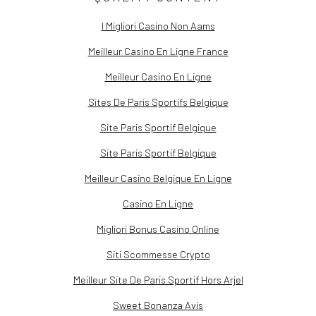
I Migliori Casino Non Aams
Meilleur Casino En Ligne France
Meilleur Casino En Ligne
Sites De Paris Sportifs Belgique
Site Paris Sportif Belgique
Site Paris Sportif Belgique
Meilleur Casino Belgique En Ligne
Casino En Ligne
Migliori Bonus Casino Online
Siti Scommesse Crypto
Meilleur Site De Paris Sportif Hors Arjel
Sweet Bonanza Avis