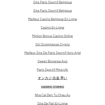
Site Paris Sportif Belgique
Site Paris Sportif Belgique
Meilleur Casino Belgique En Ligne
Casino En Ligne
Migliori Bonus Casino Online
Siti Scommesse Crypto
Meilleur Site De Paris Sportif Hors Arjel
Sweet Bonanza Avis
Paris Sportif Mma Ufc
オンカジ 出金 早い
казино плинко
Nha Cai Den Tu Chau Au
Site De Pari En Ligne