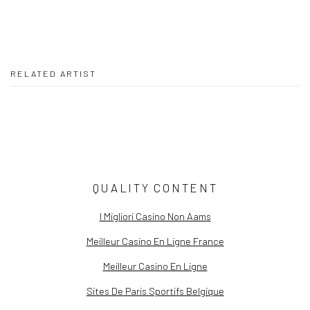
RELATED ARTIST
QUALITY CONTENT
MARGEAUX WALTER
I Migliori Casino Non Aams
Meilleur Casino En Ligne France
Meilleur Casino En Ligne
Sites De Paris Sportifs Belgique