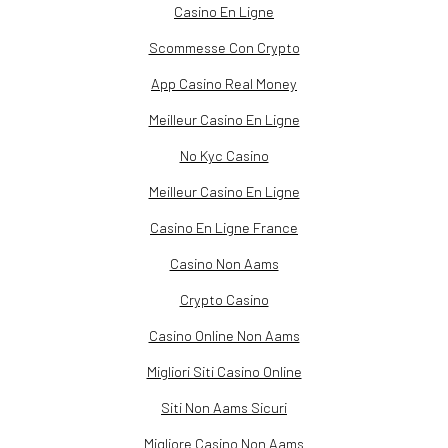
Casino En Ligne
Scommesse Con Crypto
App Casino Real Money
Meilleur Casino En Ligne
No Kyc Casino
Meilleur Casino En Ligne
Casino En Ligne France
Casino Non Aams
Crypto Casino
Casino Online Non Aams
Migliori Siti Casino Online
Siti Non Aams Sicuri
Migliore Casino Non Aams