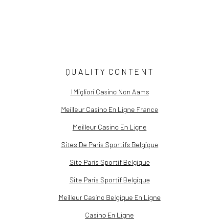
QUALITY CONTENT
ALIA ALI
I Migliori Casino Non Aams
Meilleur Casino En Ligne France
Meilleur Casino En Ligne
Sites De Paris Sportifs Belgique
Site Paris Sportif Belgique
Site Paris Sportif Belgique
Meilleur Casino Belgique En Ligne
Casino En Ligne