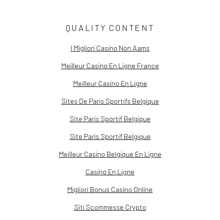
QUALITY CONTENT
ALIA ALI
I Migliori Casino Non Aams
Meilleur Casino En Ligne France
Meilleur Casino En Ligne
Sites De Paris Sportifs Belgique
Site Paris Sportif Belgique
Site Paris Sportif Belgique
Meilleur Casino Belgique En Ligne
Casino En Ligne
Migliori Bonus Casino Online
Siti Scommesse Crypto