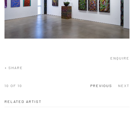
ENQUIRE
SHARE
10
OF 10
PREVIOUS
NEXT
RELATED ARTIST