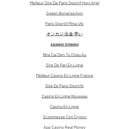
Meilleur Site De Paris Sportif Hors Arjel
Sweet Bonanza Avis
Paris Sportif Mma Ufc
オンカジ 出金 早い
казино плинко
Nha Cai Den Tu Chau Au
Site De Pari En Ligne
Meilleur Casino En Ligne France
Site De Paris Sportifs
Casino En Ligne Nouveau
Casino En Ligne
Scommesse Con Crypto
App Casino Real Money