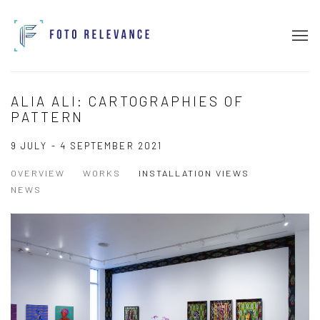
ALIA ALI: CARTOGRAPHIES OF
PATTERN
9 JULY - 4 SEPTEMBER 2021
OVERVIEW
WORKS
INSTALLATION VIEWS
NEWS