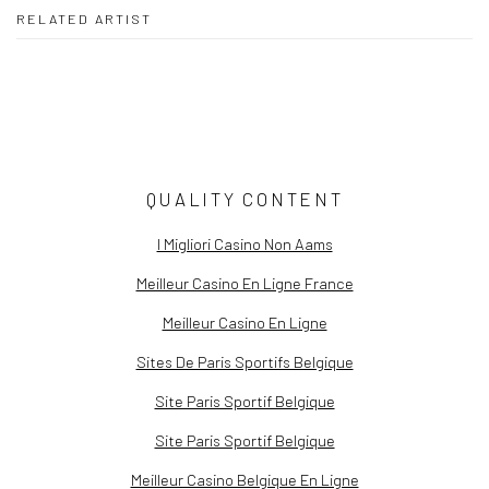
RELATED ARTIST
QUALITY CONTENT
KAREN NAVARRO
I Migliori Casino Non Aams
Meilleur Casino En Ligne France
Meilleur Casino En Ligne
Sites De Paris Sportifs Belgique
Site Paris Sportif Belgique
Site Paris Sportif Belgique
Meilleur Casino Belgique En Ligne