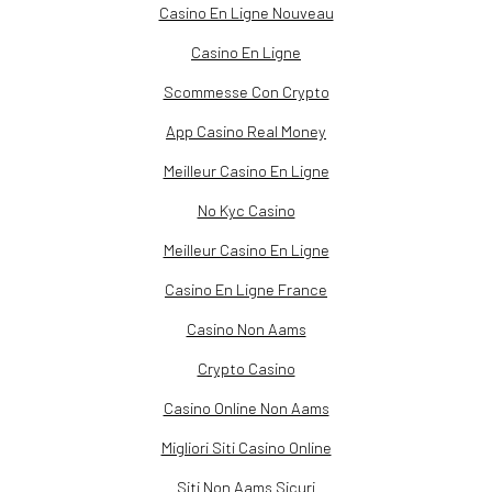
Casino En Ligne Nouveau
Casino En Ligne
Scommesse Con Crypto
App Casino Real Money
Meilleur Casino En Ligne
No Kyc Casino
Meilleur Casino En Ligne
Casino En Ligne France
Casino Non Aams
Crypto Casino
Casino Online Non Aams
Migliori Siti Casino Online
Siti Non Aams Sicuri