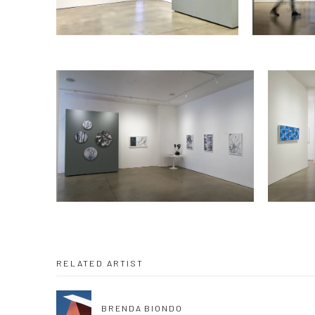
RELATED ARTIST
BRENDA BIONDO