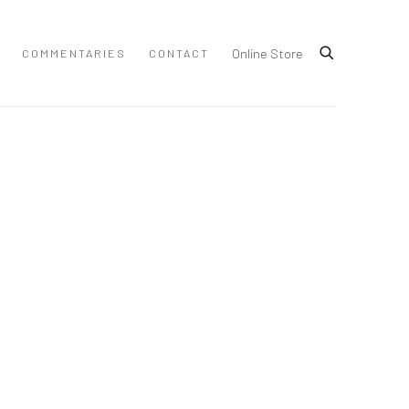
Online Store
COMMENTARIES
CONTACT