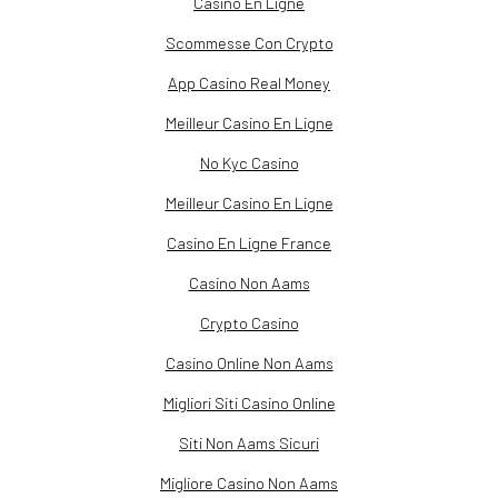
Casino En Ligne
Scommesse Con Crypto
App Casino Real Money
Meilleur Casino En Ligne
No Kyc Casino
Meilleur Casino En Ligne
Casino En Ligne France
Casino Non Aams
Crypto Casino
Casino Online Non Aams
Migliori Siti Casino Online
Siti Non Aams Sicuri
Migliore Casino Non Aams