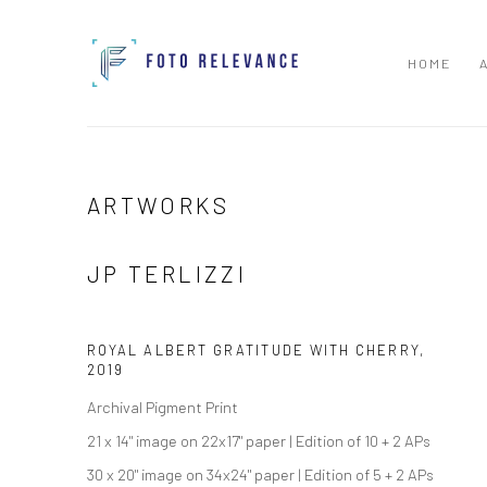
HOME
ARTWORKS
JP TERLIZZI
ROYAL ALBERT GRATITUDE WITH CHERRY
,
2019
Archival Pigment Print
21 x 14" image on 22x17" paper | Edition of 10 + 2 APs
30 x 20" image on 34x24" paper | Edition of 5 + 2 APs