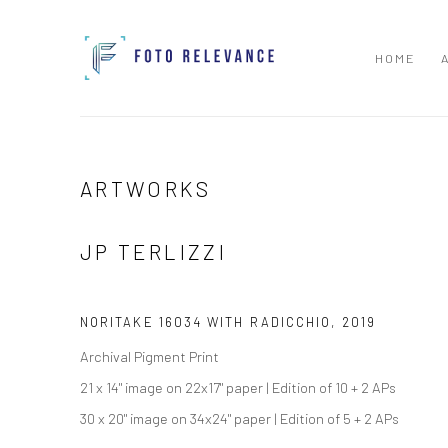
HOME
ARTWORKS
JP TERLIZZI
NORITAKE 16034 WITH RADICCHIO
,
2019
Archival Pigment Print
21 x 14" image on 22x17" paper | Edition of 10 + 2 APs
30 x 20" image on 34x24" paper | Edition of 5 + 2 APs