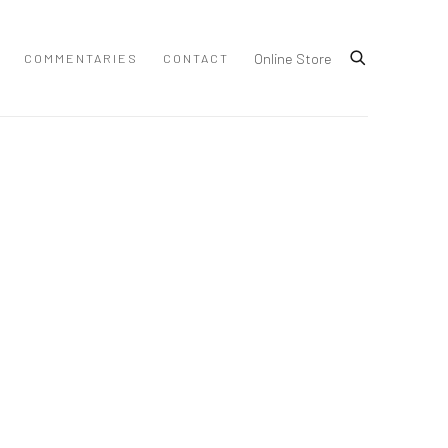
Online Store
COMMENTARIES
CONTACT