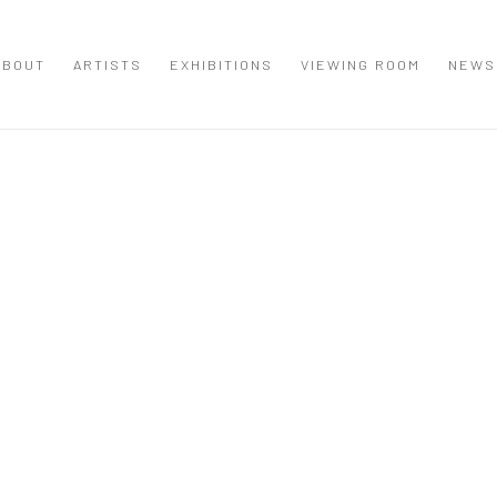
ABOUT
ARTISTS
EXHIBITIONS
VIEWING ROOM
NEWS