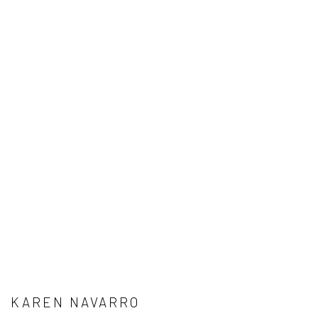
KAREN NAVARRO