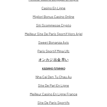
Casino En Ligne
Migliori Bonus Casino Online
Siti Scommesse Crypto
Meilleur Site De Paris Sportif Hors Arjel
Sweet Bonanza Avis
Paris Sportif Mma Ufc
オンカジ 出金 早い
казино плинко
Nha Cai Den Tu Chau Au
Site De Pari En Ligne
Meilleur Casino En Ligne France
Site De Paris Sportifs