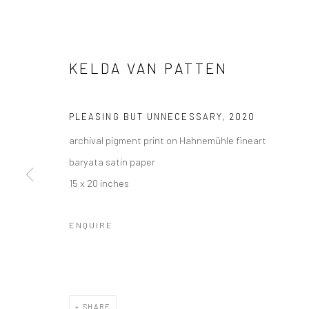
KELDA VAN PATTEN
PLEASING BUT UNNECESSARY
,
2020
archival pigment print on Hahnemühle fineart
baryata satin paper
15 x 20 inches
ENQUIRE
SHARE