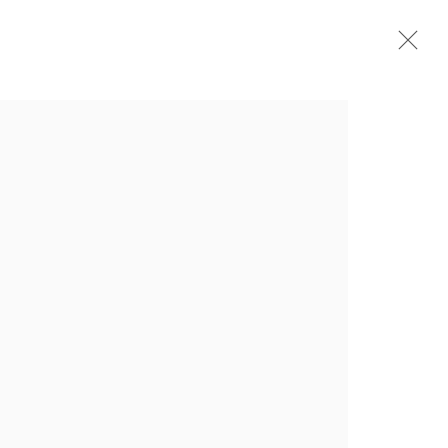
WORKS
EXHIBITIONS
NEWS
COMMENTARIES
Next