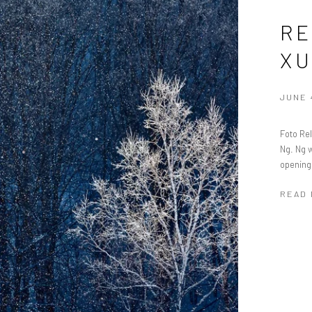
RE
XU
JUNE 
Foto Re
Ng. Ng w
opening
READ