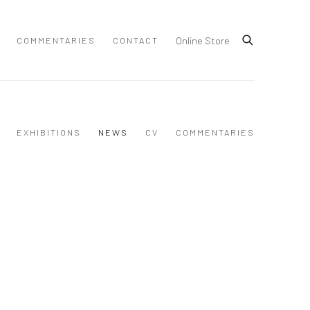
Online Store
COMMENTARIES
CONTACT
EXHIBITIONS
NEWS
CV
COMMENTARIES