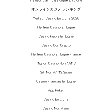
Meilleur Casino Belgique En Ligne
オンラインカジノ ランキング
Meilleur Casino En Ligne 2026
Meilleur Casino En Ligne
Casino Fiable En Ligne
Casino Con Crypto
Meilleur Casino En Ligne France
Migliori Casino Non AAMS
Siti Non AAMS Sicuri
Casino Francais En Ligne
App Poker
Casino En Ligne
Casinò Non Aams