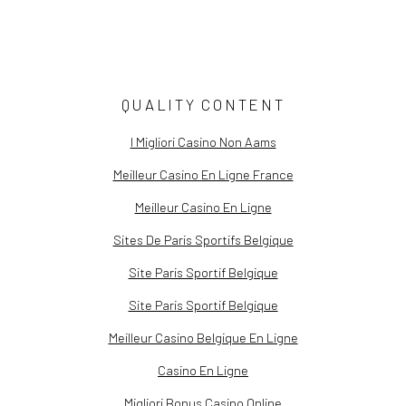
CONTEMPORARY VIEWS
QUALITY CONTENT
5 MAR - 22 APR 2018
I Migliori Casino Non Aams
Meilleur Casino En Ligne France
Meilleur Casino En Ligne
Sites De Paris Sportifs Belgique
Site Paris Sportif Belgique
Site Paris Sportif Belgique
Meilleur Casino Belgique En Ligne
Casino En Ligne
Migliori Bonus Casino Online