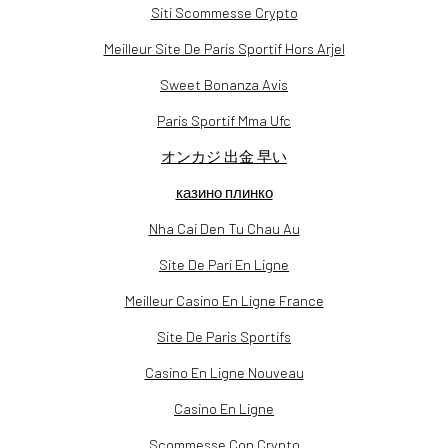
Siti Scommesse Crypto
Meilleur Site De Paris Sportif Hors Arjel
Sweet Bonanza Avis
Paris Sportif Mma Ufc
オンカジ 出金 早い
казино плинко
Nha Cai Den Tu Chau Au
Site De Pari En Ligne
Meilleur Casino En Ligne France
Site De Paris Sportifs
Casino En Ligne Nouveau
Casino En Ligne
Scommesse Con Crypto