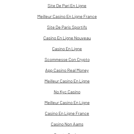
Site De Pari En Ligne
Meilleur Casino En Ligne France
Site De Paris Sportifs
Casino En Ligne Nouveau
Casino En Ligne
Scommesse Con Crypto
App Casino Real Money
Meilleur Casino En Ligne
No Kyc Casino
Meilleur Casino En Ligne
Casino En Ligne France
Casino Non Aams