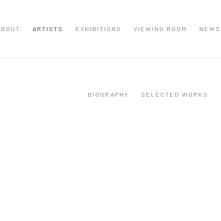
ABOUT
ARTISTS
EXHIBITIONS
VIEWING ROOM
NEWS
BIOGRAPHY
SELECTED WORKS