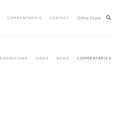
Online Store
COMMENTARIES
CONTACT
EXHIBITIONS
VIDEO
NEWS
COMMENTARIES