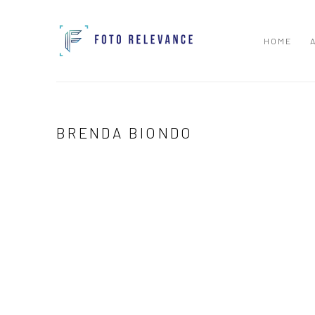
HOME
BRENDA BIONDO