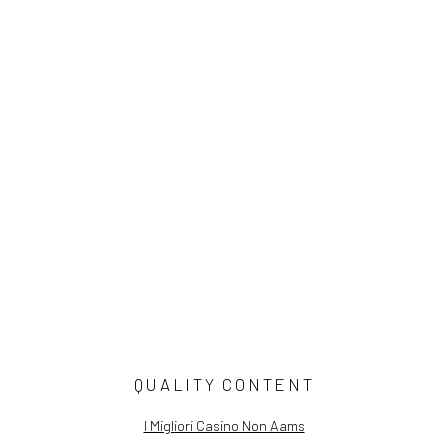
PRESS TITLE
QUALITY CONTENT
AUTHOR, PUBLICATION, FEBRUARY 16, 2019
I Migliori Casino Non Aams