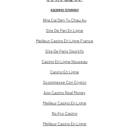
казино плинко
Nha Cai Den Tu Chau Au
Site De Pari En Ligne
Meilleur Casino En Ligne France
Site De Paris Sportifs
Casino En Ligne Nouveau
Casino En Ligne
Scommesse Con Crypto
App Casino Real Money
Meilleur Casino En Ligne
No Kyc Casino
Meilleur Casino En Ligne