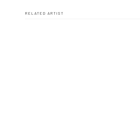
RELATED ARTIST
JULIA MCLAURIN