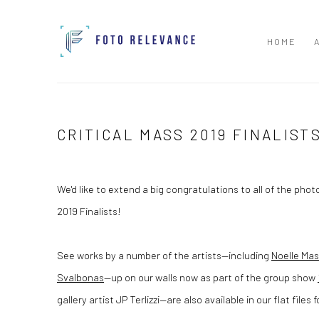
HOME
CRITICAL MASS 2019 FINALIS
We'd like to extend a big congratulations to all of the pho
2019 Finalists!
See works by a number of the artists—including
Noelle Ma
Svalbonas
—up on our walls now as part of the group show
gallery artist JP Terlizzi—are also available in our flat files 