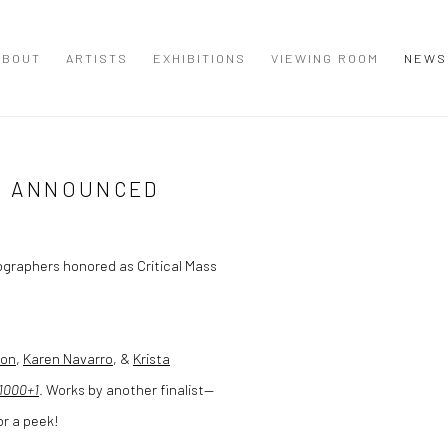
ABOUT
ARTISTS
EXHIBITIONS
VIEWING ROOM
NEWS
TS ANNOUNCED
Open a larger version of the
tographers honored as Critical Mass
son
,
Karen Navarro
, &
Krista
1000+1
. Works by another finalist—
for a peek!