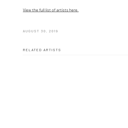
View the full list of artists here.
AUGUST 30, 2019
RELATED ARTISTS
KAREN NAVARRO
JP TERLIZZI