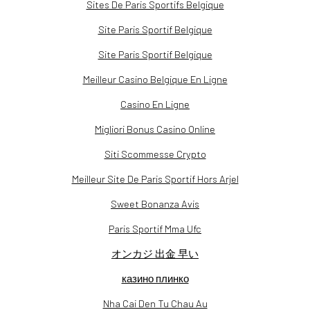
Sites De Paris Sportifs Belgique
Site Paris Sportif Belgique
Site Paris Sportif Belgique
Meilleur Casino Belgique En Ligne
Casino En Ligne
Migliori Bonus Casino Online
Siti Scommesse Crypto
Meilleur Site De Paris Sportif Hors Arjel
Sweet Bonanza Avis
Paris Sportif Mma Ufc
オンカジ 出金 早い
казино плинко
Nha Cai Den Tu Chau Au