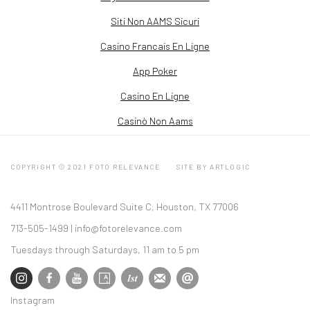
Siti Non AAMS Sicuri
Casino Francais En Ligne
App Poker
Casino En Ligne
Casinò Non Aams
COPYRIGHT © 2021 FOTO RELEVANCE
SITE BY ARTLOGIC
4411 Montrose Boulevard Suite C, Houston, TX 77006
713-505-1499 |
info@fotorelevance.com
Tuesdays through Saturdays, 11 am to 5 pm
Instagram