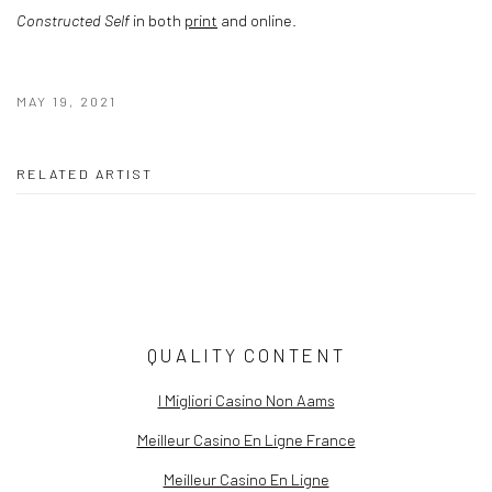
Constructed Self
in both
print
and online.
MAY 19, 2021
RELATED ARTIST
QUALITY CONTENT
KAREN NAVARRO
I Migliori Casino Non Aams
Meilleur Casino En Ligne France
Meilleur Casino En Ligne