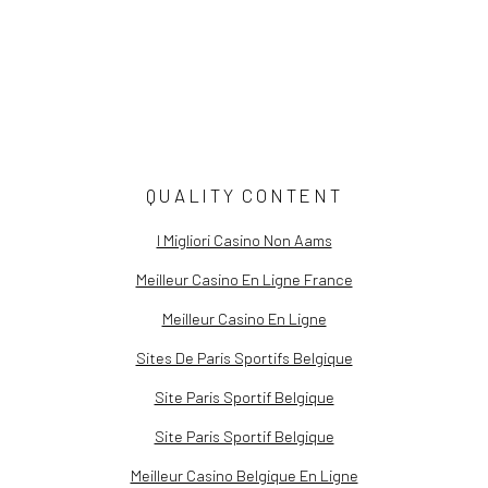
BRENDA BIONDO
DAVID REINFELD
QUALITY CONTENT
MARGEAUX WALTER
I Migliori Casino Non Aams
Meilleur Casino En Ligne France
Meilleur Casino En Ligne
Sites De Paris Sportifs Belgique
Site Paris Sportif Belgique
Site Paris Sportif Belgique
Meilleur Casino Belgique En Ligne