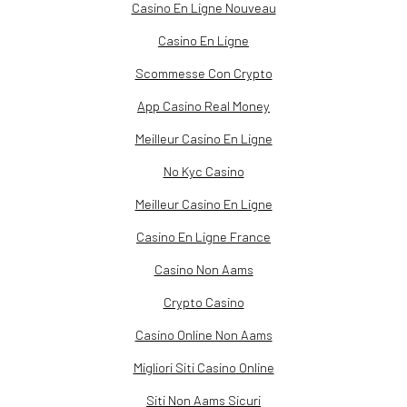
Casino En Ligne Nouveau
Casino En Ligne
Scommesse Con Crypto
App Casino Real Money
Meilleur Casino En Ligne
No Kyc Casino
Meilleur Casino En Ligne
Casino En Ligne France
Casino Non Aams
Crypto Casino
Casino Online Non Aams
Migliori Siti Casino Online
Siti Non Aams Sicuri