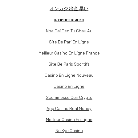
オンカジ 出金 早い
казино плинко
Nha Cai Den Tu Chau Au
Site De Pari En Ligne
Meilleur Casino En Ligne France
Site De Paris Sportifs
Casino En Ligne Nouveau
Casino En Ligne
Scommesse Con Crypto
App Casino Real Money
Meilleur Casino En Ligne
No Kyc Casino