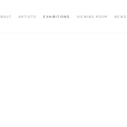
ABOUT
ARTISTS
EXHIBITIONS
VIEWING ROOM
NEWS