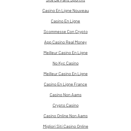
Casino En Ligne Nouveau
Casino En Ligne
Scommesse Con Crypto
App Casino Real Money
Meilleur Casino En Ligne
No Kyc Casino
Meilleur Casino En Ligne
Casino En Ligne France
Casino Non Aams
Crypto Casino
Casino Online Non Aams
Migliori Siti Casino Online