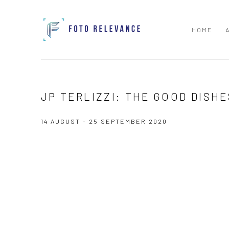
HOME
JP TERLIZZI: THE GOOD DISHE
14 AUGUST - 25 SEPTEMBER 2020
JP TERLIZZI
,
ADELAIDE BLUE WITH
JP TERL