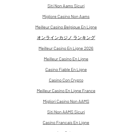
Siti Non Aams Sicuri
Migliore Casino Non Aams
Meilleur Casino Belgique En Ligne
オンラインカジノ ランキング
Meilleur Casino En Ligne 2026
Meilleur Casino En Ligne
Casino Fiable En Ligne
Casino Con Crypto
Meilleur Casino En Ligne France
Migliori Casino Non AAMS
Siti Non AAMS Sicuri
Casino Francais En Ligne