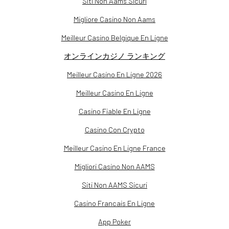
Siti Non Aams Sicuri
Migliore Casino Non Aams
Meilleur Casino Belgique En Ligne
オンラインカジノ ランキング
Meilleur Casino En Ligne 2026
Meilleur Casino En Ligne
Casino Fiable En Ligne
Casino Con Crypto
Meilleur Casino En Ligne France
Migliori Casino Non AAMS
Siti Non AAMS Sicuri
Casino Francais En Ligne
App Poker