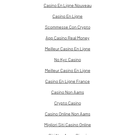
Casino En Ligne Nouveau
Casino En Ligne
Scommesse Con Crypto
App Casino Real Money
Meilleur Casino En Ligne
No Kyc Casino
Meilleur Casino En Ligne
Casino En Ligne France
Casino Non Aams
Crypto Casino
Casino Online Non Aams
Migliori Siti Casino Online