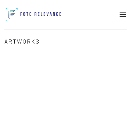
ARTWORKS