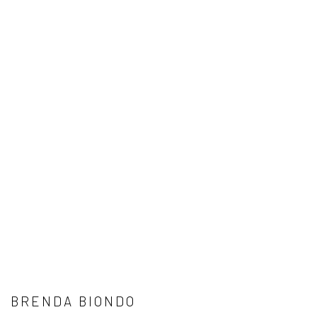
BRENDA BIONDO