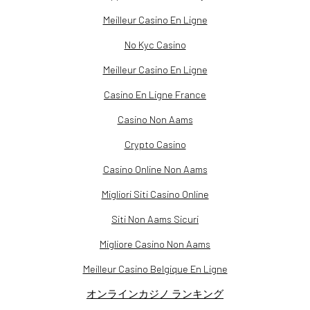
Meilleur Casino En Ligne
No Kyc Casino
Meilleur Casino En Ligne
Casino En Ligne France
Casino Non Aams
Crypto Casino
Casino Online Non Aams
Migliori Siti Casino Online
Siti Non Aams Sicuri
Migliore Casino Non Aams
Meilleur Casino Belgique En Ligne
オンラインカジノ ランキング