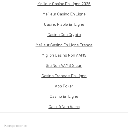
Meilleur Casino En Ligne 2026
Meilleur Casino En Ligne
Casino Fiable En Ligne
Casino Con Crypto
Meilleur Casino En Ligne France
Migliori Casino Non AAMS
Siti Non AAMS Sicuri
Casino Francais En Ligne
App Poker
Casino En Ligne
Casinò Non Aams
Manage cookies