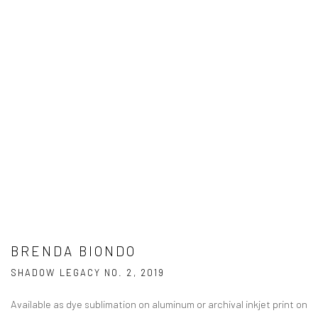
BRENDA BIONDO
SHADOW LEGACY NO. 2
,
2019
Available as dye sublimation on aluminum or archival inkjet print on