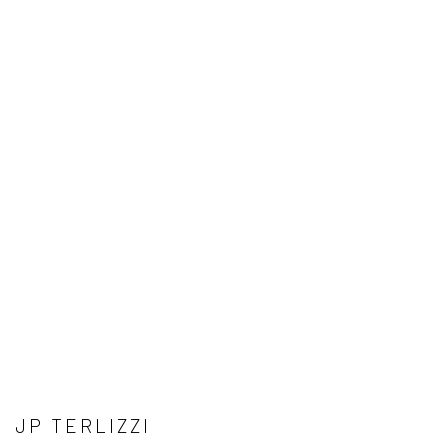
JP TERLIZZI