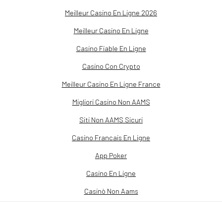
Meilleur Casino En Ligne 2026
Meilleur Casino En Ligne
Casino Fiable En Ligne
Casino Con Crypto
Meilleur Casino En Ligne France
Migliori Casino Non AAMS
Siti Non AAMS Sicuri
Casino Francais En Ligne
App Poker
Casino En Ligne
Casinò Non Aams