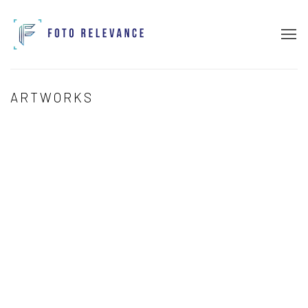
ARTWORKS