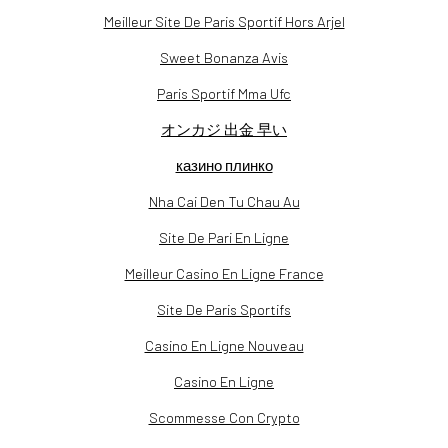
Meilleur Site De Paris Sportif Hors Arjel
Sweet Bonanza Avis
Paris Sportif Mma Ufc
オンカジ 出金 早い
казино плинко
Nha Cai Den Tu Chau Au
Site De Pari En Ligne
Meilleur Casino En Ligne France
Site De Paris Sportifs
Casino En Ligne Nouveau
Casino En Ligne
Scommesse Con Crypto