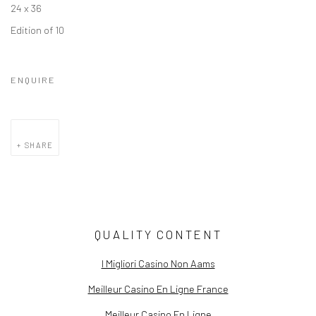
24 x 36
Edition of 10
ENQUIRE
SHARE
QUALITY CONTENT
I Migliori Casino Non Aams
Meilleur Casino En Ligne France
Meilleur Casino En Ligne