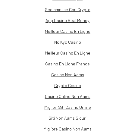
Scommesse Con Crypto
App Casino Real Money
Meilleur Casino En Ligne
No Kyc Casino
Meilleur Casino En Ligne
Casino En Ligne France
Casino Non Aams
Crypto Casino
Casino Online Non Aams
Migliori Siti Casino Online
Siti Non Aams Sicuri
Migliore Casino Non Aams