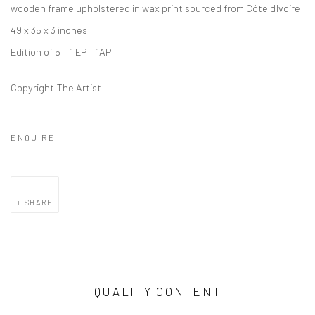
wooden frame upholstered in wax print sourced from Côte d'Ivoire
49 x 35 x 3 inches
Edition of 5 + 1 EP + 1AP
Copyright The Artist
ENQUIRE
SHARE
QUALITY CONTENT