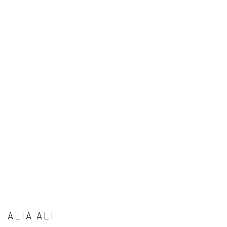
ALIA ALI