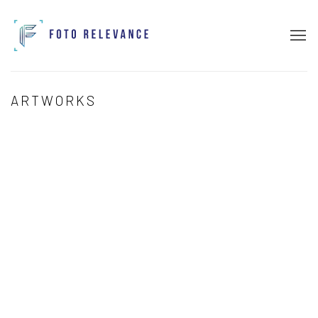
ARTWORKS