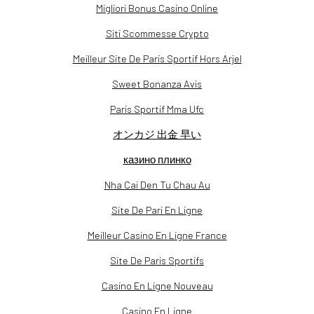
Migliori Bonus Casino Online
Siti Scommesse Crypto
Meilleur Site De Paris Sportif Hors Arjel
Sweet Bonanza Avis
Paris Sportif Mma Ufc
オンカジ 出金 早い
казино плинко
Nha Cai Den Tu Chau Au
Site De Pari En Ligne
Meilleur Casino En Ligne France
Site De Paris Sportifs
Casino En Ligne Nouveau
Casino En Ligne