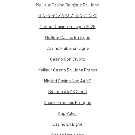
Meilleur Casino Belgique En Ligne
オンラインカジノ ランキング
Meilleur Casino En Ligne 2026
Meilleur Casino En Ligne
Casino Fiable En Ligne
Casino Con Crypto
Meilleur Casino En Ligne France
Migliori Casino Non AAMS
Siti Non AAMS Sicuri
Casino Francais En Ligne
App Poker
Casino En Ligne
Casinò Non Aams