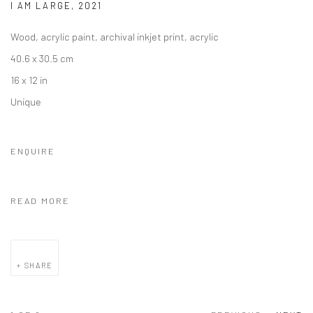
I AM LARGE
,
2021
Wood, acrylic paint, archival inkjet print, acrylic
40.6 x 30.5 cm
16 x 12 in
Unique
ENQUIRE
READ MORE
SHARE