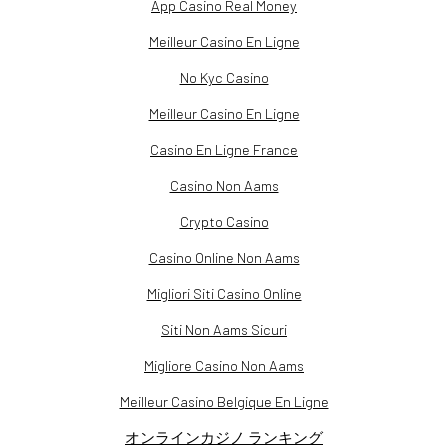
App Casino Real Money
Meilleur Casino En Ligne
No Kyc Casino
Meilleur Casino En Ligne
Casino En Ligne France
Casino Non Aams
Crypto Casino
Casino Online Non Aams
Migliori Siti Casino Online
Siti Non Aams Sicuri
Migliore Casino Non Aams
Meilleur Casino Belgique En Ligne
オンラインカジノ ランキング