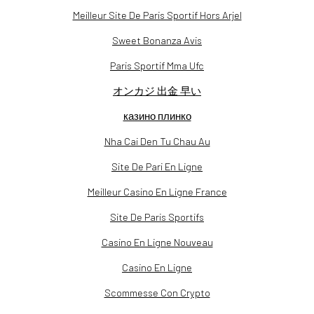
Meilleur Site De Paris Sportif Hors Arjel
Sweet Bonanza Avis
Paris Sportif Mma Ufc
オンカジ 出金 早い
казино плинко
Nha Cai Den Tu Chau Au
Site De Pari En Ligne
Meilleur Casino En Ligne France
Site De Paris Sportifs
Casino En Ligne Nouveau
Casino En Ligne
Scommesse Con Crypto