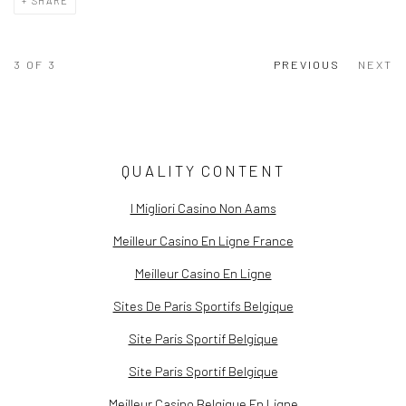
SHARE
3
OF 3
PREVIOUS
NEXT
QUALITY CONTENT
I Migliori Casino Non Aams
Meilleur Casino En Ligne France
Meilleur Casino En Ligne
Sites De Paris Sportifs Belgique
Site Paris Sportif Belgique
Site Paris Sportif Belgique
Meilleur Casino Belgique En Ligne