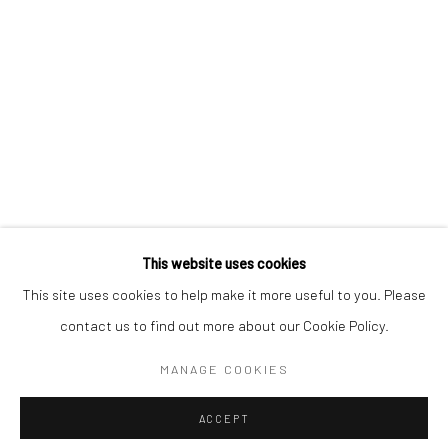
Casino Francais En Ligne
App Poker
Casino En Ligne
Casinò Non Aams
Manage cookies
COPYRIGHT © 2023 FOTO RELEVANCE
SITE BY ARTLOGIC
This website uses cookies
4411 Montrose Boulevard Suite C, Houston, TX 77006
This site uses cookies to help make it more useful to you. Please
713-505-1499 |
info@fotorelevance.com
contact us to find out more about our Cookie Policy.
Tuesdays through Saturdays, 11 am to 5 pm
MANAGE COOKIES
Instagram
ACCEPT
, opens in a new tab.